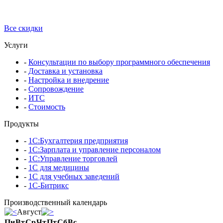
Все скидки
Услуги
-
Консультации по выбору программного обеспечения
-
Доставка и установка
-
Настройка и внедрение
-
Сопровождение
-
ИТС
-
Стоимость
Продукты
-
1С:Бухгалтерия предприятия
-
1С:Зарплата и управление персоналом
-
1С:Управление торговлей
-
1С для медицины
-
1С для учебных заведений
-
1С-Битрикс
Производственный календарь
Август
Пн
Вт
Ср
Чт
Пт
Сб
Вс