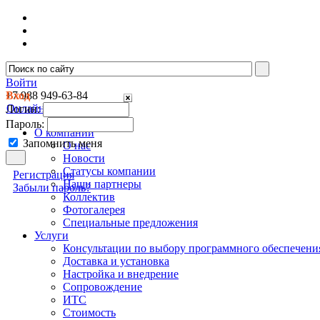
Войти
Вход
+7 988
949-63-84
Онлайн консультант
Логин:
Пароль:
О компании
Запомнить меня
О нас
Новости
Cтатусы компании
Регистрация
Наши партнеры
Забыли пароль?
Коллектив
Фотогалерея
Специальные предложения
Услуги
Консультации по выбору программного обеспечени
Доставка и установка
Настройка и внедрение
Сопровождение
ИТС
Стоимость